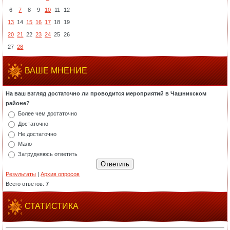
6
7
8
9
10
11
12
13
14
15
16
17
18
19
20
21
22
23
24
25
26
27
28
ВАШЕ МНЕНИЕ
На ваш взгляд достаточно ли проводится мероприятий в Чашникском
районе?
Более чем достаточно
Достаточно
Не достаточно
Мало
Затрудняюсь ответить
Результаты
|
Архив опросов
Всего ответов:
7
СТАТИСТИКА