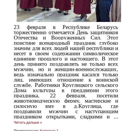
23 февраля в Республике Беларусь
торжественно отмечается День защитников
Отечества и Вооруженных Сил.
Этот
поистине всенародный праздник глубоко
значим для всех людей нашей республики и
несет в своем содержании символическое
единение прошлого и настоящего. В этот
день принято поздравлять не только всех
мужчин, но и женщин-военнослужащих,
ведь изначально праздник касался только
лиц, имеющих отношение к воинской
службе.
Работники Круглицкого сельского
Дома культуры в преддверии этого
праздника, 22 февраля, посетили
животноводческую ферму, мастерские и
силосную яму в д.Круглица, где
поздравили мужчин с наступающим
праздником открытками, сладкими и
...
Читать дальше »
Прикрепления:
Картинка 1