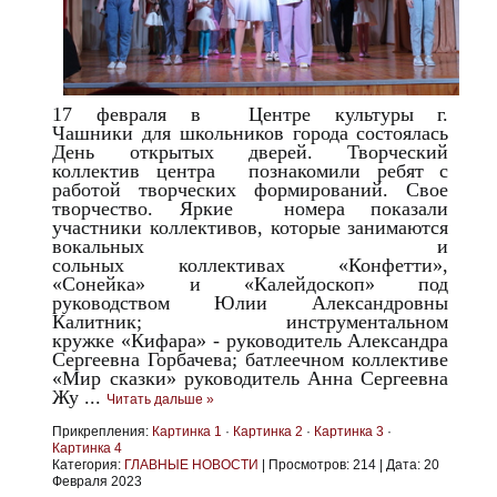
17 февраля в Центре культуры г.
Чашники для школьников города состоялась
День открытых дверей.
Творческий
коллектив центра познакомили ребят с
работой творческих формирований. Свое
творчество. Яркие номера показали
участники коллективов, которые занимаются
вокальных и
сольных коллективах «Конфетти»,
«Сонейка» и «Калейдоскоп» под
руководством Юлии Александровны
Калитник; инструментальном
кружке «Кифара» - руководитель Александра
Сергеевна Горбачева; батлеечном коллективе
«Мир сказки» руководитель Анна Сергеевна
Жу
...
Читать дальше »
Прикрепления:
Картинка 1
·
Картинка 2
·
Картинка 3
·
Картинка 4
Категория:
ГЛАВНЫЕ НОВОСТИ
|
Просмотров:
214
|
Дата:
20
Февраля 2023