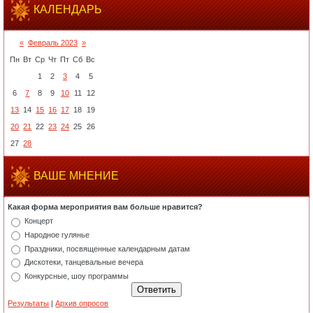
КАЛЕНДАРЬ
«
Февраль 2023
»
Пн
Вт
Ср
Чт
Пт
Сб
Вс
1
2
3
4
5
6
7
8
9
10
11
12
13
14
15
16
17
18
19
20
21
22
23
24
25
26
27
28
ВАШЕ МНЕНИЕ
Какая форма мероприятия вам больше нравится?
Концерт
Народное гулянье
Праздники, посвященные календарным датам
Дискотеки, танцевальные вечера
Конкурсные, шоу программы
Результаты
|
Архив опросов