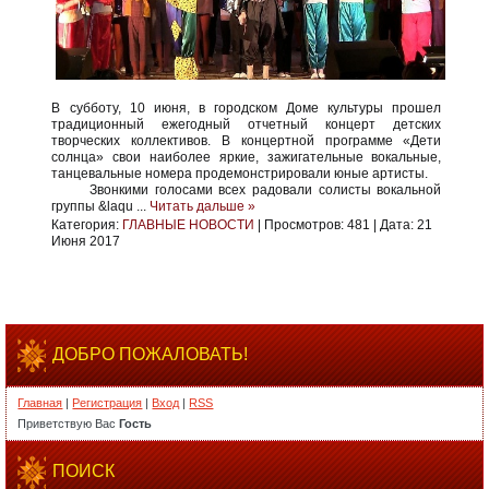
В субботу, 10 июня, в городском Доме культуры прошел
традиционный ежегодный отчетный концерт детских
творческих коллективов. В концертной программе «Дети
солнца» свои наиболее яркие, зажигательные вокальные,
танцевальные номера продемонстрировали юные артисты.
Звонкими голосами всех радовали солисты вокальной
группы &laqu
...
Читать дальше »
Категория:
ГЛАВНЫЕ НОВОСТИ
|
Просмотров:
481
|
Дата:
21
Июня 2017
ДОБРО ПОЖАЛОВАТЬ!
Главная
|
Регистрация
|
Вход
|
RSS
Приветствую Вас
Гость
ПОИСК