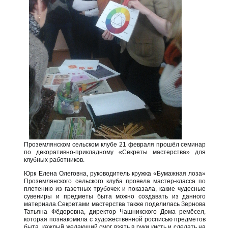
Проземлянском сельском клубе 21 февраля прошёл семинар
по декоративно-прикладному «Секреты мастерства» для
клубных работников.
Юрк Елена Олеговна, руководитель кружка «Бумажная лоза»
Проземлянского сельского клуба провела мастер-класса по
плетению из газетных трубочек и показала, какие чудесные
сувениры и предметы быта можно создавать из данного
материала.Секретами мастерства также поделилась Зернова
Татьяна Фёдоровна, директор Чашникского Дома ремёсел,
которая познакомила с художественной росписью предметов
быта, каждый желающий смог взять в руки кисть и сделать на