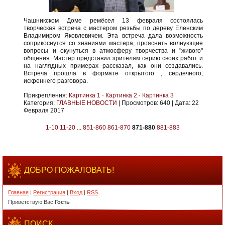
Чашникском Доме ремёсел 13 февраля состоялась
творческая встреча с мастером резьбы по дереву Еленским
Владимиром Яковлевичем. Эта встреча дала возможность
соприкоснутся со знаниями мастера, прояснить волнующие
вопросы и окунуться в атмосферу творчества и "живого"
общения. Мастер представил зрителям серию своих работ и
на наглядных примерах рассказал, как они создавались.
Встреча прошла в формате открытого , сердечного,
искреннего разговора.
Прикрепления:
Картинка 1
·
Картинка 2
·
Картинка 3
Категория:
ГЛАВНЫЕ НОВОСТИ
|
Просмотров:
640
|
Дата:
22
Февраля 2017
1-10
11-20
...
851-860
861-870
871-880
881-883
ДОБРО ПОЖАЛОВАТЬ!
Главная
|
Регистрация
|
Вход
|
RSS
Приветствую Вас
Гость
ПОИСК